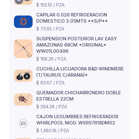
$ 192.10 / PZA
CAPILAR 0.026 REFRIGERACION
DOMESTICO 3.05MTS **S/P**
$ 73.65 / PZA
SUSPENSION POSTERIOR LAV EASY
AMAZONAS 68CM *ORIGINAL*
WW01L00496
$ 188.26 / PZA
CUCHILLA LICUADORA B&D WINDMERE
(T/TAURUS C/ARANA)*
$ 63.67 / PZA
QUEMADOR CHICHARRONERO DOBLE
ESTRELLA 22CM
$ 394.28 / PZA
CAJON LEGUMBRES REFRIGERADOR
WHIRLPOOL MOD. WSR57R18DM02
$ 1,480.16 / PZA